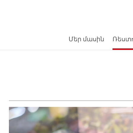
Մեր մասին
Ռեստ
Սիզընս
ռեստորան