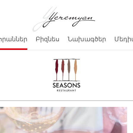
որաններ
Բիզնես
Նախագծեր
Մեդի