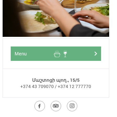
Menu
Մաշտոցի պող․, 15/5
+374 43 709070 / +374 12 777770
Այցելեք
Այցելեք
Այցելեք
ֆեյսբուքյան
Թրիփըդվայզերի
ինստագրամյա