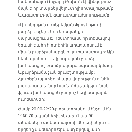
հանրահայտ Ռիչարդ Բախի՝ «Լիվինգսթոն»
ճայն է, իր տարբերվելու փիլիսոփայությամբ
և ազատության գաղափարախոսությամբ:
«Լիվինգսթոն»-ը «Երեմյան Փրոջեքթս»-ի
բարձր թռչելու նոր երազանքի
մարմնացումն է: Ռեստորանն իր տեսակով
եզակի է և իր հյուրերին առաջարկում է
միայն բարձրակարգն ու յուրահատուկը: Այն
ներկայանում է եվրոպական բարձր
խոհանոցով, բարձրակարգ սպասարկմամբ
և բարձրաճաշակ երաժշտությամբ:
Հյուրերն այստեղ հնարավորություն ունեն
բացահայտել նոր համեր՝ ճաշակելով նաև
ֆյուժն խոհանոցին բնորոշ հեղինակային
ուտեստներ:
Ժամը 20:00-22:20-ը ռեստորանում հնչում են
1960-70-ականների, ինչպես նաև 90
ականների ամենահայտնի մեղեդիներն ու
երգերը մաեստրո Երվանդ Երզնկյանի