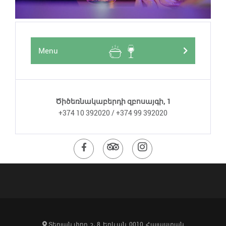
Menu
Ծիծեռնակաբերդի զբոսայգի, 1
+374 10 392020 / +374 99 392020
Այցելեք
Այցելեք
Այցելեք
ֆեյսբուքյան
Թրիփըդվայզերի
ինստագրամյ
էջ
էջ
էջ
Տերյան փող, շ․ 8, Երևան, 0010, Հայաստան