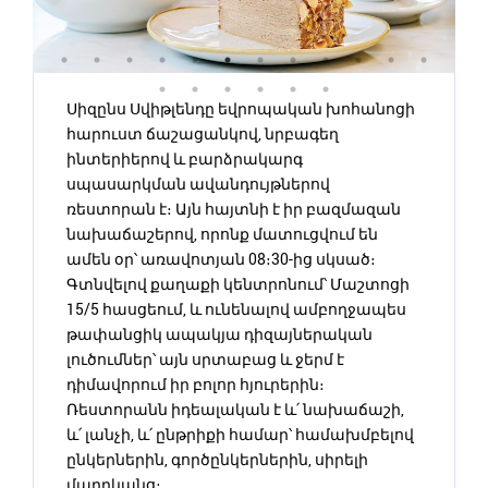
Սիզընս Սվիթլենդը եվրոպական խոհանոցի
հարուստ ճաշացանկով, նրբագեղ
ինտերիերով և բարձրակարգ
սպասարկման ավանդույթներով
ռեստորան է։ Այն հայտնի է իր բազմազան
նախաճաշերով, որոնք մատուցվում են
ամեն օր՝ առավոտյան 08։30-ից սկսած։
Գտնվելով քաղաքի կենտրոնում՝ Մաշտոցի
15/5 հասցեում, և ունենալով ամբողջապես
թափանցիկ ապակյա դիզայներական
լուծումներ՝ այն սրտաբաց և ջերմ է
դիմավորում իր բոլոր հյուրերին։
Ռեստորանն իդեալական է և՛ նախաճաշի,
և՛ լանչի, և՛ ընթրիքի համար՝ համախմբելով
ընկերներին, գործընկերներին, սիրելի
մարդկանց։