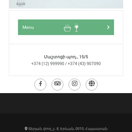
Menu
Մաշտոցի պող․, 15/5
+374 (12) 999990 / +374 (43) 907090
Այցելեք
Այցելեք
Այցելեք
Այցելեք
ֆեյսբուքյան
Թրիփըդվայզերի
ինստագրամյան
կայք-
էջ
էջ
էջ
էջ
Տերյան փող, շ․ 8, Երևան, 0010, Հայաստան