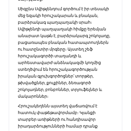
Սիզընս Սվիթլենդում գործում է իր տեսակի
մեջ եզակի հրուշակարան և բնական,
բարձրակագ պաղպաղակի սրահ։
Սվիթլենդի պաղպաղակի հիմքը Երեմյան
անարատ կաթն է, բարձրակարգ շոկոլադը,
բացառապես բնական հատապտուղներն
ու հատընտիր մրգերը։ Այստեղ շեֆ
հրուշակագործի տաղանդի և
արհեստավարժ անձնակազմի կողմից
ստեղծվում են հրուշակագործության
իրական գլուխգործոցներ՝ տորթեր,
թխվածքներ, քուքիներ, ձեռագործ
շոկոլադներ, բոնբոններ, տրյուֆելներ և
մակարոններ։
Հրուշակեղենն այստեղ վաճառվում է
հատուկ փաթեթավորմամբ։ Կյանքի
տարբեր առիթների ու հանդիսավոր
իրադարձությունների համար դրանք